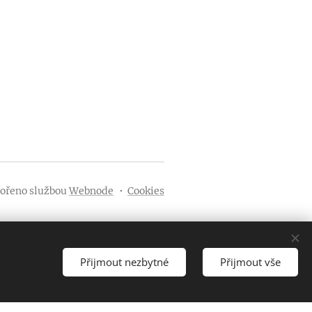
ořeno službou
Webnode
Cookies
Přijmout nezbytné
Přijmout vše
Vytvořit stránky