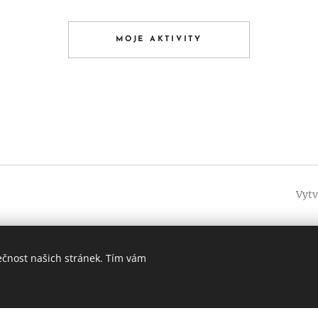
MOJE AKTIVITY
Vytv
0 224 218 234, +420 602 292 072
ečnost našich stránek. Tím vám
ný pomocí Webnode.
Vytvořte si vlastní stránky
zdarma ještě dnes!