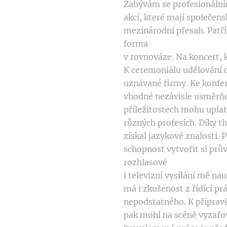
Zabývám se profesionáln
akcí, které mají společe
mezinárodní přesah. Patř
forma
v rovnováze. Na koncert, k
K ceremoniálu udělování c
uznávané firmy. Ke konfer
vhodné nezávisle usměrňo
příležitostech mohu uplatn
různých profesích. Díky 
získal jazykové znalosti. 
schopnost vytvořit si prů
rozhlasové
i televizní vysílání mě na
má i zkušenost z řídící p
nepodstatného. K přípravě
pak mohl na scéně vyzařo