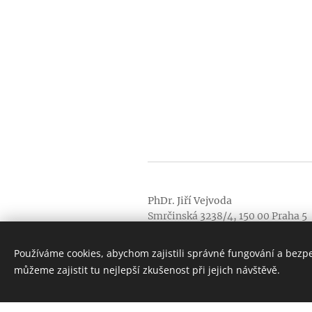
PhDr. Jiří Vejvoda
Smrčinská 3238/4, 150 00 Praha 5
jiri.vejvoda2010@seznam.cz
| +42
Facebook
|
LinkedIn
|
Wikipedia
Používáme cookies, abychom zajistili správné fungování a bezp
můžeme zajistit tu nejlepší zkušenost při jejich návštěvě.
Všechna práva vyhrazena 2022
Tento web je vytvoře