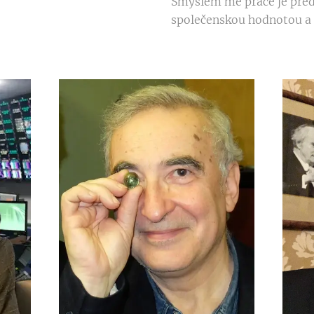
Smyslem mé práce je před
společenskou hodnotou a