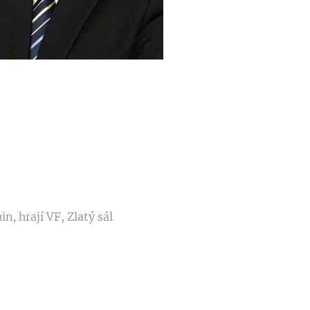
n, hrají VF, Zlatý sál