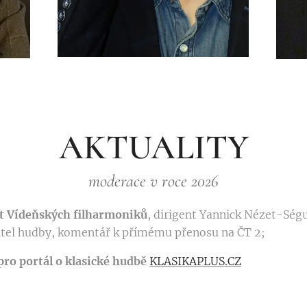
AKTUALITY
moderace v roce 2026
t Vídeňských filharmoniků
, dirigent Yannick Nézet-Ségui
átel hudby, komentář k přímému přenosu na ČT 2;
pro portál o klasické hudbě
KLASIKAPLUS.CZ