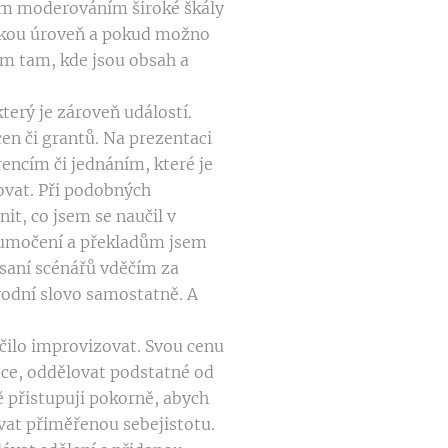
ím moderováním široké škály
nskou úroveň a pokud možno
ím tam, kde jsou obsah a
terý je zároveň událostí.
en či grantů. Na prezentaci
encím či jednáním, které je
vat. Při podobných
it, co jsem se naučil v
tlumočení a překladům jsem
Psaní scénářů vděčím za
vodní slovo samostatně. A
učilo improvizovat. Svou cenu
ráce, oddělovat podstatné od
 přistupuji pokorně, abych
vat přiměřenou sebejistotu.