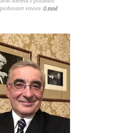
ávat sdělení s přidanou
 probouzet emoce.
O mně